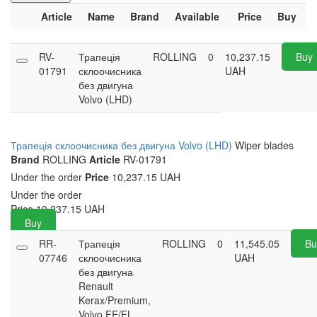
Article
Name
Brand
Available
Price
Buy
RV-
Трапеція
ROLLING
0
10,237.15
Buy
01791
склоочисника
UAH
без двигуна
Volvo (LHD)
Трапеція склоочисника без двигуна Volvo (LHD)
Wiper blades
Brand
ROLLING
Article
RV-01791
Under the order
Price
10,237.15 UAH
Under the order
Price
10,237.15
UAH
Buy
RR-
Трапеція
ROLLING
0
11,545.05
Bu
07746
склоочисника
UAH
без двигуна
Renault
Kerax/Premium,
Volvo FE/FL