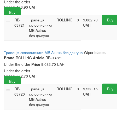
Under the order
Price
9,436.90
UAH
Buy
RB-
Трапеція
ROLLING
0
9,082.70
Buy
03721
склоочисника
UAH
MB Actros
без двигуна
Трапеція склоочисника MB Actros без двигуна
Wiper blades
Brand
ROLLING
Article
RB-03721
Under the order
Price
9,082.70 UAH
Under the order
Price
9,082.70
UAH
Buy
RB-
Трапеція
ROLLING
0
9,236.15
Buy
03720
склоочисника
UAH
MB Actros
без двигуна