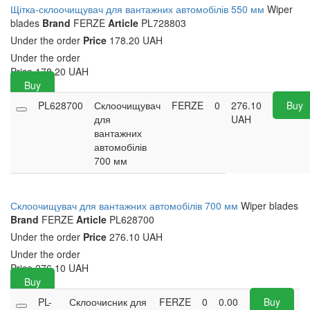
Щітка-склоочищувач для вантажних автомобілів 550 мм
Wiper
blades
Brand
FERZE
Article
PL728803
Under the order
Price
178.20 UAH
Under the order
Price
178.20
UAH
Buy
PL628700
Склоочищувач
FERZE
0
276.10
Buy
для
UAH
вантажних
автомобілів
700 мм
Склоочищувач для вантажних автомобілів 700 мм
Wiper blades
Brand
FERZE
Article
PL628700
Under the order
Price
276.10 UAH
Under the order
Price
276.10
UAH
Buy
PL-
Склоочисник для
FERZE
0
0.00
Buy