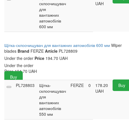
склоочищувач
UAH
для
вантажних
автомобілів
600 мм
Щітка-склоочищувач для вантажних автомобілів 600 мм
Wiper
blades
Brand
FERZE
Article
PL728809
Under the order
Price
194.70 UAH
Under the order
Price
194.70
UAH
Buy
PL728803
Щітка-
FERZE
0
178.20
Buy
склоочищувач
UAH
для
вантажних
автомобілів
550 мм