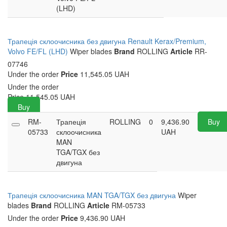
(LHD)
Трапеція склоочисника без двигуна Renault Kerax/Premium,
Volvo FE/FL (LHD)
Wiper blades
Brand
ROLLING
Article
RR-
07746
Under the order
Price
11,545.05 UAH
Under the order
Price
11,545.05
UAH
Buy
RM-
Трапеція
ROLLING
0
9,436.90
Buy
05733
склоочисника
UAH
MAN
TGA/TGX без
двигуна
Трапеція склоочисника MAN TGA/TGX без двигуна
Wiper
blades
Brand
ROLLING
Article
RM-05733
Under the order
Price
9,436.90 UAH