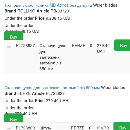
Трапеція склоочисника MB Actros без двигуна
Wiper blades
Brand
ROLLING
Article
RB-03720
Under the order
Price
9,236.15 UAH
Under the order
Price
9,236.15
UAH
Buy
PL728827
Склоочищувач
FERZE
0
279.40
Buy
для
UAH
вантажних
автомобілів
650 мм
Склоочищувач для вантажних автомобілів 650 мм
Wiper blades
Brand
FERZE
Article
PL728827
Under the order
Price
279.40 UAH
Under the order
Price
279.40
UAH
Buy
PL728809
Щітка-
FERZE
0
194.70
Buy