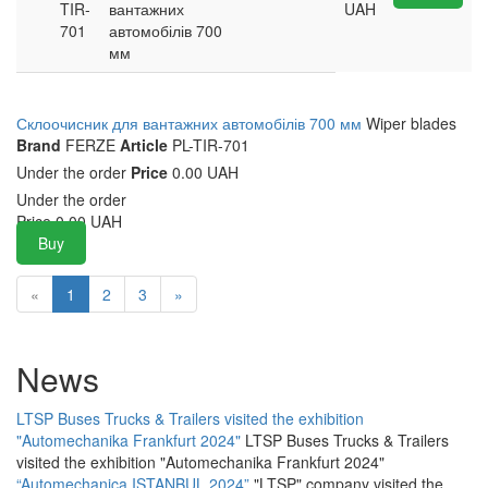
TIR-
вантажних
UAH
701
автомобілів 700
мм
Склоочисник для вантажних автомобілів 700 мм
Wiper blades
Brand
FERZE
Article
PL-TIR-701
Under the order
Price
0.00 UAH
Under the order
Price
0.00
UAH
Buy
«
1
2
3
»
News
LTSP Buses Trucks & Trailers visited the exhibition
"Automechanika Frankfurt 2024"
LTSP Buses Trucks & Trailers
visited the exhibition "Automechanika Frankfurt 2024"
“Automechanica ISTANBUL 2024”
"LTSP" company visited the