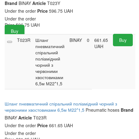
Brand
BINAY
Article
T023Y
Under the order
Price
596.75 UAH
Under the order
Price
596.75
UAH
Buy
T023R
Шланг
BINAY
0
661.65
Buy
пневматичний
UAH
спіральний
поліамідний
чорний з
червоними
хвостовиками
6,5м М22*1,5
Шланг пневматичний спіральний поліамідний чорний з
червоними хвостовиками 6,5м М22*1,5
Pneumatic hoses
Brand
BINAY
Article
T023R
Under the order
Price
661.65 UAH
Under the order