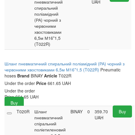
пневматичний
UAH
спиральний
поліамідний
(РА) чорний з
червоними
хвостовиками
6,5м М16*1,5
(T022R)
Шланг пневматичний спиральний поліамідний (РА) чорний з
червоними хвостовиками 6,5м М16*1,5 (T022R)
Pneumatic
hoses
Brand
BINAY
Article
T022R
Under the order
Price
661.65 UAH
Under the order
Price
661.65
UAH
Buy
T020R
Шланг
BINAY
0
359.70
Buy
пневматичний
UAH
спіральний
поліетиленовий