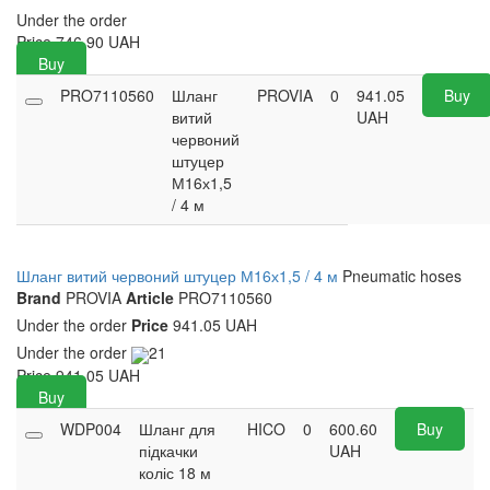
Under the order
Price
746.90
UAH
Buy
PRO7110560
Шланг
PROVIA
0
941.05
Buy
витий
UAH
червоний
штуцер
М16х1,5
/ 4 м
Шланг витий червоний штуцер М16х1,5 / 4 м
Pneumatic hoses
Brand
PROVIA
Article
PRO7110560
Under the order
Price
941.05 UAH
Under the order
21
Price
941.05
UAH
Buy
WDP004
Шланг для
HICO
0
600.60
Buy
підкачки
UAH
коліс 18 м