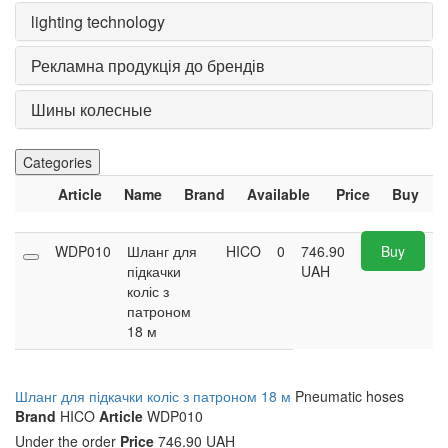
lighting technology
Рекламна продукція до брендів
Шины колесные
Categories
Article
Name
Brand
Available
Price
Buy
WDP010
Шланг для
HICO
0
746.90
Buy
підкачки
UAH
коліс з
патроном
18 м
Шланг для підкачки коліс з патроном 18 м
Pneumatic hoses
Brand
HICO
Article
WDP010
Under the order
Price
746.90 UAH