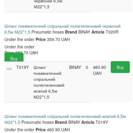
червоний 6,5м
М22*1,5
Шланг пневматичний спіральний поліетиленовий червоний
6,5м М22*1,5
Pneumatic hoses
Brand
BINAY
Article
T020R
Under the order
Price
359.70 UAH
Under the order
Price
359.70
UAH
Buy
T019Y
Шланг
BINAY
0
460.90
Buy
пневматичний
UAH
спіральний
поліетиленовий
жовтий 6,5м
М22*1,5
Шланг пневматичний спіральний поліетиленовий жовтий 6,5м
М22*1,5
Pneumatic hoses
Brand
BINAY
Article
T019Y
Under the order
Price
460.90 UAH