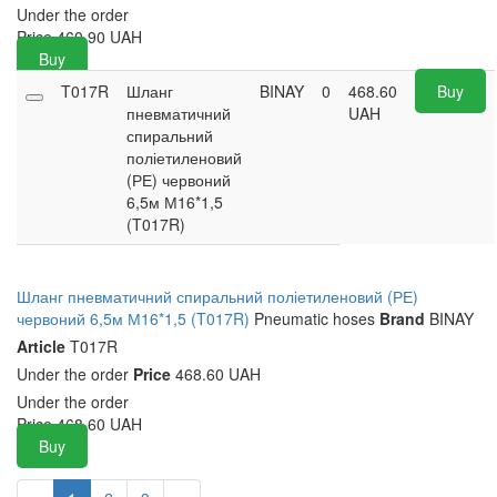
Under the order
Price
460.90
UAH
Buy
T017R
Шланг
BINAY
0
468.60
Buy
пневматичний
UAH
спиральний
поліетиленовий
(РЕ) червоний
6,5м М16*1,5
(T017R)
Шланг пневматичний спиральний поліетиленовий (РЕ)
червоний 6,5м М16*1,5 (T017R)
Pneumatic hoses
Brand
BINAY
Article
T017R
Under the order
Price
468.60 UAH
Under the order
Price
468.60
UAH
Buy