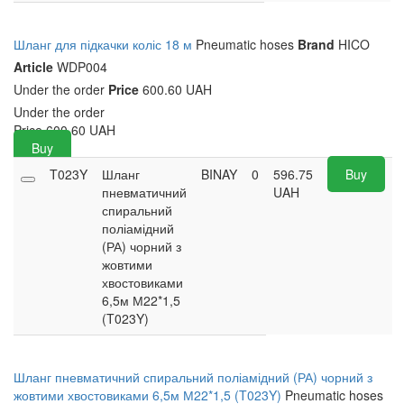
Шланг для підкачки коліс 18 м
Pneumatic hoses
Brand
HICO
Article
WDP004
Under the order
Price
600.60 UAH
Under the order
Price
600.60
UAH
Buy
T023Y
Шланг
BINAY
0
596.75
Buy
пневматичний
UAH
спиральний
поліамідний
(РА) чорний з
жовтими
хвостовиками
6,5м М22*1,5
(T023Y)
Шланг пневматичний спиральний поліамідний (РА) чорний з
жовтими хвостовиками 6,5м М22*1,5 (T023Y)
Pneumatic hoses