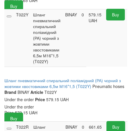
Price
661.65
UAH
Buy
T022Y
Шланг
BINAY
0
579.15
Buy
пневматичний
UAH
спиральний
поліамідний
(РА) чорний з
жовтими
хвостовиками
6,5м М16*1,5
(T022Y)
Шланг пневматичний спиральний поліамідний (РА) чорний з
жовтими хвостовиками 6,5м М16*1,5 (T022Y)
Pneumatic hoses
Brand
BINAY
Article
T022Y
Under the order
Price
579.15 UAH
Under the order
Price
579.15
UAH
Buy
T022R
Шланг
BINAY
0
661.65
Buy