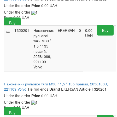
Under the order
Price
0.00 UAH
Under the order
1
Price
0.00
UAH
Buy
T320201
Наконечник
EKERSAN
0
0.00
Buy
рульової
UAH
тяги М30 *
1,5 * 135
правий,
20581089,
221109
Volvo
Наконечник рульової тяги М30 * 1,5 * 135 правий, 20581089,
221109 Volvo
Tie rod ends
Brand
EKERSAN
Article
T320201
Under the order
Price
0.00 UAH
Under the order
1
Price
0.00
UAH
Buy