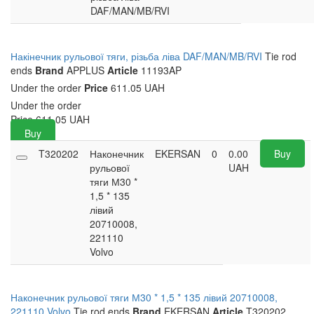
DAF/MAN/MB/RVI
Накінечник рульової тяги, різьба ліва DAF/MAN/MB/RVI
Tie rod
ends
Brand
APPLUS
Article
11193AP
Under the order
Price
611.05 UAH
Under the order
Price
611.05
UAH
Buy
T320202
Наконечник
EKERSAN
0
0.00
Buy
рульової
UAH
тяги М30 *
1,5 * 135
лівий
20710008,
221110
Volvo
Наконечник рульової тяги М30 * 1,5 * 135 лівий 20710008,
221110 Volvo
Tie rod ends
Brand
EKERSAN
Article
T320202