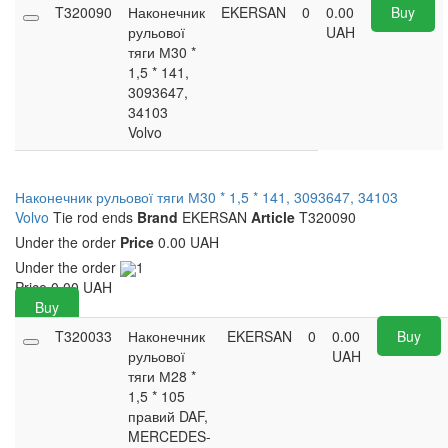
T320090
Наконечник
EKERSAN
0
0.00
Buy
рульової
UAH
тяги М30 *
1,5 * 141,
3093647,
34103
Volvo
Наконечник рульової тяги М30 * 1,5 * 141, 3093647, 34103
Volvo
Tie rod ends
Brand
EKERSAN
Article
T320090
Under the order
Price
0.00 UAH
Under the order
1
Price
0.00
UAH
Buy
T320033
Наконечник
EKERSAN
0
0.00
Buy
рульової
UAH
тяги М28 *
1,5 * 105
правий DAF,
MERCEDES-