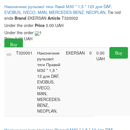
Наконечник рульової тяги Лівий М30 * 1,5 * 120 для DAF,
EVOBUS, IVECO, MAN, MERCEDES-BENZ, NEOPLAN,
Tie rod
ends
Brand
EKERSAN
Article
T320002
Under the order
Price
0.00 UAH
Under the order
1
Price
0.00
UAH
Buy
T320001
Наконечник
EKERSAN
0
0.00
Buy
рульової
UAH
тяги Правий
М30 * 1,5 *
12 для DAF,
EVOBUS,
IVECO,
MAN,
MERCEDES-
BENZ,
NEOPLAN,
Наконечник рульової тяги Правий М30 * 1,5 * 12 для DAF,