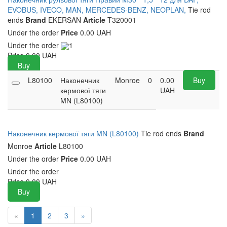
EVOBUS, IVECO, MAN, MERCEDES-BENZ, NEOPLAN,
Tie rod
ends
Brand
EKERSAN
Article
T320001
Under the order
Price
0.00 UAH
Under the order
1
Price
0.00
UAH
Buy
L80100
Наконечник
Monroe
0
0.00
Buy
кермової тяги
UAH
MN (L80100)
Наконечник кермової тяги MN (L80100)
Tie rod ends
Brand
Monroe
Article
L80100
Under the order
Price
0.00 UAH
Under the order
Price
0.00
UAH
Buy
«
1
2
3
»