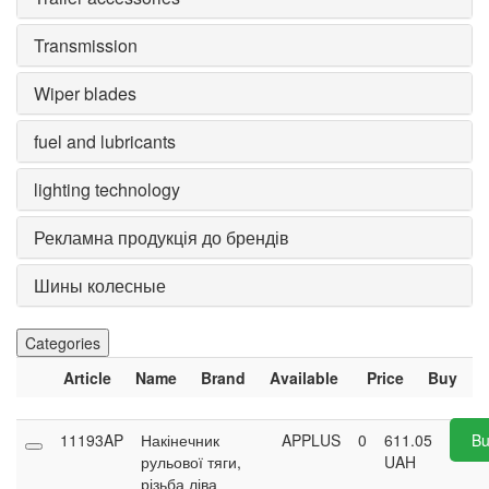
Transmission
Wiper blades
fuel and lubricants
lighting technology
Рекламна продукція до брендів
Шины колесные
Categories
Article
Name
Brand
Available
Price
Buy
11193AP
Накінечник
APPLUS
0
611.05
Bu
рульової тяги,
UAH
різьба ліва