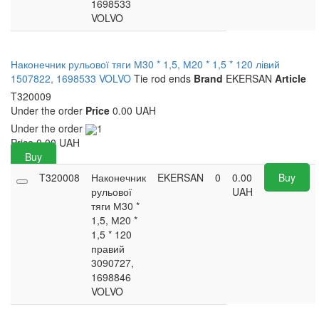
1698533
VOLVO
Наконечник рульової тяги М30 * 1,5, М20 * 1,5 * 120 лівий
1507822, 1698533 VOLVO
Tie rod ends
Brand
EKERSAN
Article
T320009
Under the order
Price
0.00 UAH
Under the order
1
Price
0.00
UAH
Buy
T320008
Наконечник
EKERSAN
0
0.00
Buy
рульової
UAH
тяги М30 *
1,5, М20 *
1,5 * 120
правий
3090727,
1698846
VOLVO