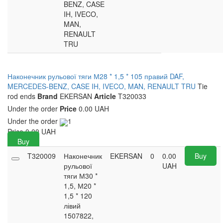
BENZ, CASE
IH, IVECO,
MAN,
RENAULT
TRU
Наконечник рульової тяги М28 * 1,5 * 105 правий DAF,
MERCEDES-BENZ, CASE IH, IVECO, MAN, RENAULT TRU
Tie
rod ends
Brand
EKERSAN
Article
T320033
Under the order
Price
0.00 UAH
Under the order
1
Price
0.00
UAH
Buy
T320009
Наконечник
EKERSAN
0
0.00
Buy
рульової
UAH
тяги М30 *
1,5, М20 *
1,5 * 120
лівий
1507822,