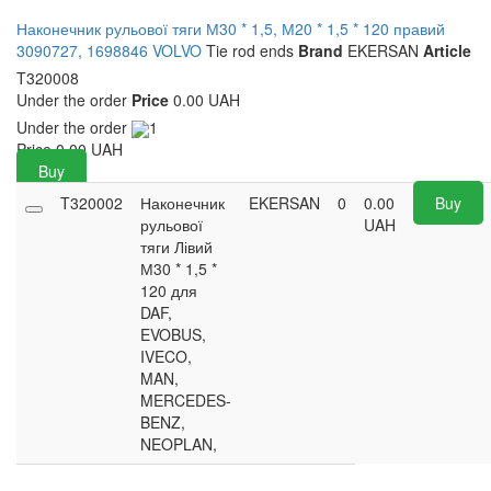
Наконечник рульової тяги М30 * 1,5, М20 * 1,5 * 120 правий
3090727, 1698846 VOLVO
Tie rod ends
Brand
EKERSAN
Article
T320008
Under the order
Price
0.00 UAH
Under the order
1
Price
0.00
UAH
Buy
T320002
Наконечник
EKERSAN
0
0.00
Buy
рульової
UAH
тяги Лівий
М30 * 1,5 *
120 для
DAF,
EVOBUS,
IVECO,
MAN,
MERCEDES-
BENZ,
NEOPLAN,