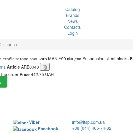
Catalog
Brands
News
Contacts
Login
0 кінцева
а стабілізатора заднього MAN F90 кінцева
Suspension silent blocks
B
ons
Article
ARB0048
 the order
Price
442.75 UAH
y
Viber
info@ltsp.com.ua
+38 (044) 465-74-62
Facebook