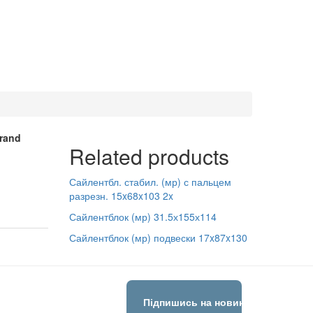
rand
Related products
Сайлентбл. стабил. (мр) с пальцем
разрезн. 15x68x103 2x
Сайлентблок (мр) 31.5х155х114
Сайлентблок (мр) подвески 17x87x130
Підпишись на новини!