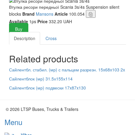
Втулка ресори передньої Scania 3s/4s
Suspension silent
blocks
Brand
Mansons
Article
100.054
Available
1ps
Price
332.20 UAH
Buy
Description
Cross
Related products
Сайлентбл. стабил. (мр) с пальцем разрезн. 15x68x103 2x
Сайлентблок (мр) 31.5х155х114
Сайлентблок (мр) подвески 17x87x130
© 2026 LTSP Buses, Trucks & Trailers
Menu
Viber