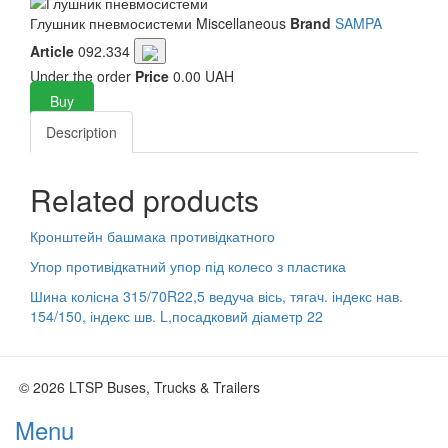
Глушник пневмосистеми
Miscellaneous
Brand
SAMPA
Article
092.334
Under the order
Price
0.00 UAH
Buy
Description
Related products
Кронштейн башмака противідкатного
Упор противідкатний упор під колесо з пластика
Шина колісна 315/70R22,5 ведуча вісь, тягач. індекс нав.
154/150, індекс шв. L,посадковий діаметр 22
© 2026 LTSP Buses, Trucks & Trailers
Menu