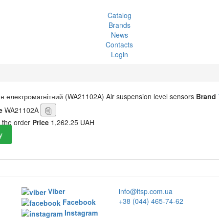
Catalog
Brands
News
Contacts
Login
н електромагнітний (WA21102A)
Air suspension level sensors
Brand
e
WA21102A
 the order
Price
1,262.25 UAH
y
Viber
info@ltsp.com.ua
+38 (044) 465-74-62
Facebook
Instagram