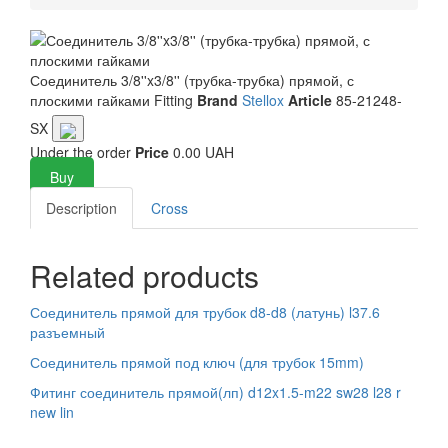
Соединитель 3/8''x3/8'' (трубка-трубка) прямой, с
плоскими гайками
Fitting
Brand
Stellox
Article
85-21248-
SX
Under the order
Price
0.00 UAH
Buy
Description
Cross
Related products
Соединитель прямой для трубок d8-d8 (латунь) l37.6
разъемный
Соединитель прямой под ключ (для трубок 15mm)
Фитинг соединитель прямой(лп) d12x1.5-m22 sw28 l28 r
new lin