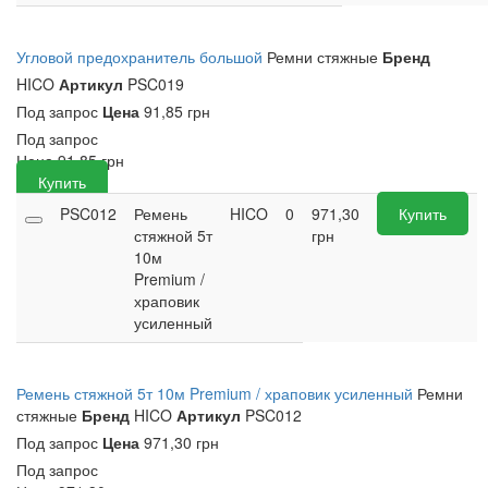
Угловой предохранитель большой
Ремни стяжные
Бренд
HICO
Артикул
PSC019
Под запрос
Цена
91,85 грн
Под запрос
Цена
91,85
грн
Купить
PSC012
Ремень
HICO
0
971,30
Купить
стяжной 5т
грн
10м
Premium /
храповик
усиленный
Ремень стяжной 5т 10м Premium / храповик усиленный
Ремни
стяжные
Бренд
HICO
Артикул
PSC012
Под запрос
Цена
971,30 грн
Под запрос