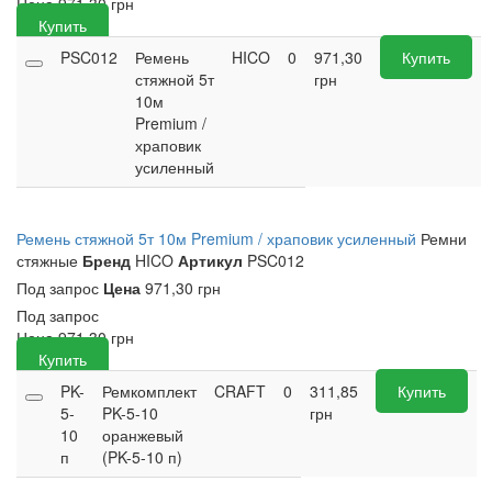
Цена
971,30
грн
Купить
PSC012
Ремень
HICO
0
971,30
Купить
стяжной 5т
грн
10м
Premium /
храповик
усиленный
Ремень стяжной 5т 10м Premium / храповик усиленный
Ремни
стяжные
Бренд
HICO
Артикул
PSC012
Под запрос
Цена
971,30 грн
Под запрос
Цена
971,30
грн
Купить
PK-
Ремкомплект
CRAFT
0
311,85
Купить
5-
PK-5-10
грн
10
оранжевый
п
(PK-5-10 п)