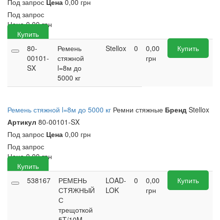
Под запрос
Цена
0,00 грн
Под запрос
Цена
0,00
грн
Купить
80-
Ремень
Stellox
0
0,00
Купить
00101-
стяжной
грн
SX
l=8м до
5000 кг
Ремень стяжной l=8м до 5000 кг
Ремни стяжные
Бренд
Stellox
Артикул
80-00101-SX
Под запрос
Цена
0,00 грн
Под запрос
Цена
0,00
грн
Купить
538167
РЕМЕНЬ
LOAD-
0
0,00
Купить
СТЯЖНЫЙ
LOK
грн
С
трещоткой
5T/10M