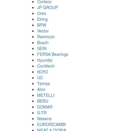
Corteco
JP GROUP
Orex
Elring
BPW
Vector
Reinhoch
Bosch
SEIN
FERSA Bearings
Hyundai
Contitech
KOYO
UC
Temsa
Alon
METELLI
BERU
DOMAR
S-TR
Nissens
EURORICAMBI
MEAT & DORIA