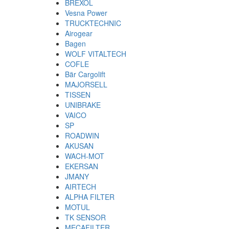
BREXOL
Vesna Power
TRUCKTECHNIC
Airogear
Bagen
WOLF VITALTECH
COFLE
Bär Cargolift
MAJORSELL
TISSEN
UNIBRAKE
VAICO
SP
ROADWIN
AKUSAN
WACH-MOT
EKERSAN
JMANY
AIRTECH
ALPHA FILTER
MOTUL
TK SENSOR
MECAFILTER