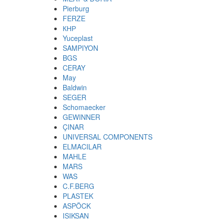
Pierburg
FERZE
КНР
Yuceplast
SAMPIYON
BGS
CERAY
May
Baldwin
SEGER
Schomaecker
GEWINNER
ÇINAR
UNIVERSAL COMPONENTS
ELMACILAR
MAHLE
MARS
WAS
C.F.BERG
PLASTEK
ASPÖCK
ISIKSAN