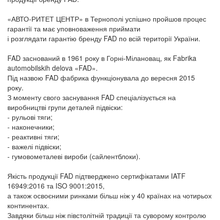
«АВТО-РИТЕТ ЦЕНТР» в Тернополі успішно пройшов процес
гарантії та має уповноваження приймати
і розглядати гарантію бренду FAD по всій території України.
FAD заснований в 1961 року в Горні-Мілановац, як Fabrika
automobilskih delova «FAD».
Під назвою FAD фабрика функціонувала до вересня 2015
року.
З моменту свого заснування FAD спеціалізується на
виробництві групи деталей підвіски:
- рульові тяги;
- наконечники;
- реактивні тяги;
- важелі підвіски;
- гумовометалеві вироби (сайлентблоки).
Якість продукції FAD підтверджено сертифікатами IATF
16949:2016 та ISO 9001:2015,
а також освоєними ринками більш ніж у 40 країнах на чотирьох
континентах.
Завдяки більш ніж півстолітній традиції та суворому контролю